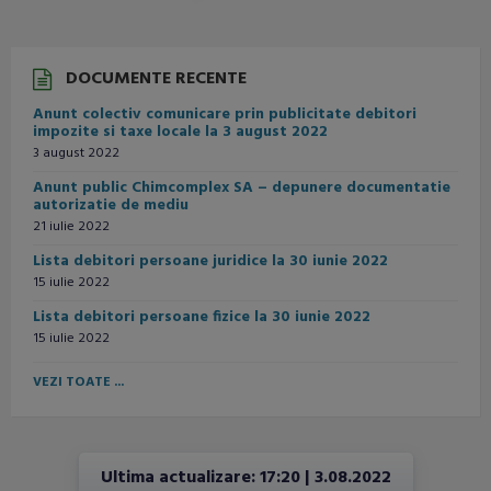
10 august
29°
13°
Luni
DOCUMENTE RECENTE
11 august
31°
16°
Anunt colectiv comunicare prin publicitate debitori
Marți
impozite si taxe locale la 3 august 2022
3 august 2022
12 august
26°
15°
Miercuri
Anunt public Chimcomplex SA – depunere documentatie
autorizatie de mediu
13 august
21 iulie 2022
27°
12°
Joi
Lista debitori persoane juridice la 30 iunie 2022
15 iulie 2022
Lista debitori persoane fizice la 30 iunie 2022
15 iulie 2022
VEZI TOATE ...
Ultima actualizare: 17:20 | 3.08.2022