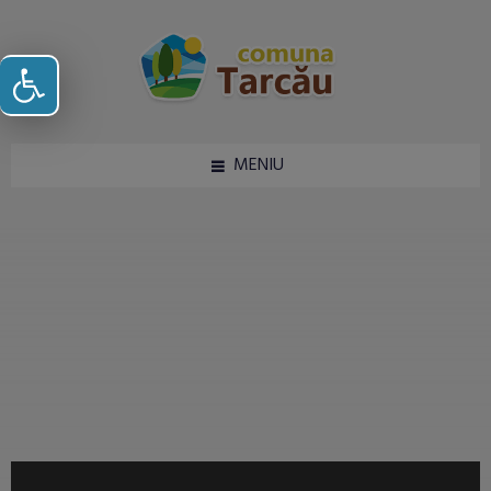
Deschide bara de unelte
MENIU