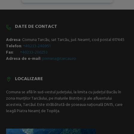
DATE DE CONTACT
Adresa
: Comuna Tarcău, sat Tarcău, jud. Neamt, cod postal 617445
Telefon
:
+40233-240951
Fax
:
+40233-206253
Adresa de e-mail
:
p
rimaria@tarcau.ro
LOCALIZARE
Comuna se află în sud-vestul județului, la limita cu județul Bacău în
zona munților Tarcăului, pe malurile Bistriței și ale afluentului
acesteia, Tarcăul. Este străbătută de șoseaua națională DN15, care
leagă Piatra Neamț de Toplița.