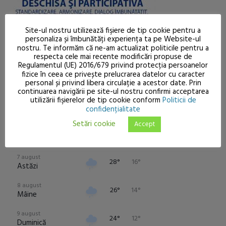
Site-ul nostru utilizează fişiere de tip cookie pentru a
personaliza și îmbunătăți experiența ta pe Website-ul
nostru. Te informăm că ne-am actualizat politicile pentru a
Tarcău
respecta cele mai recente modificări propuse de
Regulamentul (UE) 2016/679 privind protecția persoanelor
21°
fizice în ceea ce privește prelucrarea datelor cu caracter
Ploaie moderată
personal și privind libera circulație a acestor date. Prin
continuarea navigării pe site-ul nostru confirmi acceptarea
utilizării fişierelor de tip cookie conform
Politicii de
7.8 km/h
ACUM
18:00
21:00
00:00
03:00
06:00
09
confidențialitate
1015
mb
Setări cookie
Accept
21°
22°
17°
15°
16°
21°
2
70
%
7 august
28°
16°
Astăzi
8 august
26°
14°
Mâine
9 august
24°
12°
Duminică