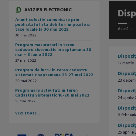
AVIZIER ELECTRONIC
Disp
Anunt colectiv comunicare prin
publicitate lista debitori impozite si
Acasă
taxe locale la 30 mai 2022
30 mai 2022
Program masuratori in teren
cadastru sistematic in saptamana 30
mai – 3 iunie 2022
Dispoziț
27 mai 2022
12 martie
Program de lucru in teren cadastru
Dispoziț
sistematic saptamana 23-27 mai 2022
23 decem
20 mai 2022
Programare activitati in teren
Dispoziț
Cadastru Sistematic 16-20 mai 2022
24 aprilie
13 mai 2022
Dispoziț
VEZI TOATE ...
8 februar
Dispoziț
25 aprilie