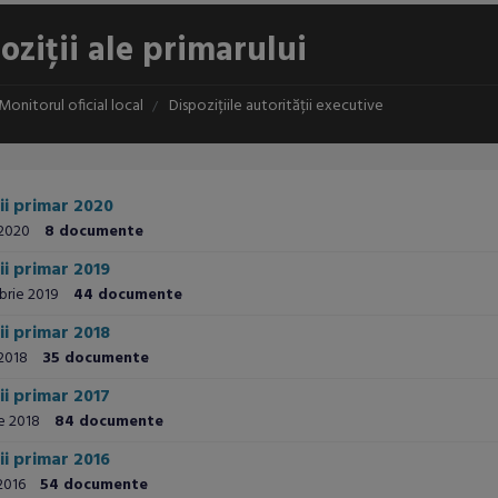
oziții ale primarului
Monitorul oficial local
Dispozițiile autorității executive
ii primar 2020
 2020
8 documente
ii primar 2019
brie 2019
44 documente
ii primar 2018
 2018
35 documente
ii primar 2017
ie 2018
84 documente
ii primar 2016
 2016
54 documente