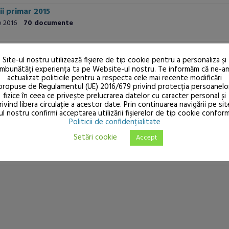
ii primar 2015
e 2016
70 documente
Site-ul nostru utilizează fişiere de tip cookie pentru a personaliza și
îmbunătăți experiența ta pe Website-ul nostru. Te informăm că ne-a
actualizat politicile pentru a respecta cele mai recente modificări
propuse de Regulamentul (UE) 2016/679 privind protecția persoanelo
fizice în ceea ce privește prelucrarea datelor cu caracter personal și
rivind libera circulație a acestor date. Prin continuarea navigării pe sit
ul nostru confirmi acceptarea utilizării fişierelor de tip cookie confor
Politicii de confidențialitate
Setări cookie
Accept
03:00
06:00
17°
21°