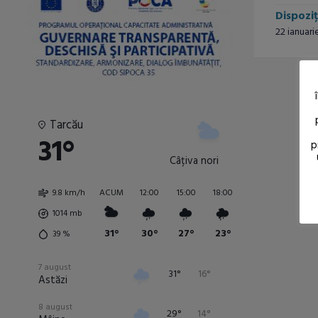
Dispoziț
22 ianuari
Tarcău
31°
p
Câțiva nori
9.8 km/h
ACUM
12:00
15:00
18:00
21:00
00:00
1014
mb
31°
30°
27°
23°
14°
17°
39
%
7 august
31°
16°
Astăzi
8 august
29°
14°