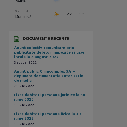
Mâine
9 august
25°
13°
Duminică
10 august
29°
14°
Luni
DOCUMENTE RECENTE
11 august
32°
16°
Anunt colectiv comunicare prin
Marți
publicitate debitori impozite si taxe
locale la 3 august 2022
12 august
24°
14°
3 august 2022
Miercuri
Anunt public Chimcomplex SA –
13 august
depunere documentatie autorizatie
24°
12°
Joi
de mediu
21 iulie 2022
Lista debitori persoane juridice la 30
iunie 2022
15 iulie 2022
Lista debitori persoane fizice la 30
iunie 2022
15 iulie 2022