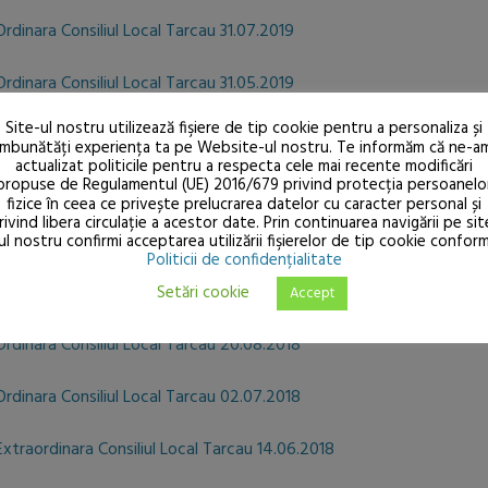
rdinara Consiliul Local Tarcau 31.07.2019
rdinara Consiliul Local Tarcau 31.05.2019
Site-ul nostru utilizează fişiere de tip cookie pentru a personaliza și
Ordinara Consiliul Local Tarcau 24.04.2019
îmbunătăți experiența ta pe Website-ul nostru. Te informăm că ne-a
actualizat politicile pentru a respecta cele mai recente modificări
propuse de Regulamentul (UE) 2016/679 privind protecția persoanelo
Extraordinara Consiliul Local Tarcau 14.03.2019
fizice în ceea ce privește prelucrarea datelor cu caracter personal și
rivind libera circulație a acestor date. Prin continuarea navigării pe sit
Ordinara Consiliul Local Tarcau 28.02.2019
ul nostru confirmi acceptarea utilizării fişierelor de tip cookie confor
Politicii de confidențialitate
Ordinara Consiliul Local Tarcau 29.01.2019
Setări cookie
Accept
12:00
15:00
Ordinara Consiliul Local Tarcau 20.08.2018
29°
26°
Ordinara Consiliul Local Tarcau 02.07.2018
Extraordinara Consiliul Local Tarcau 14.06.2018