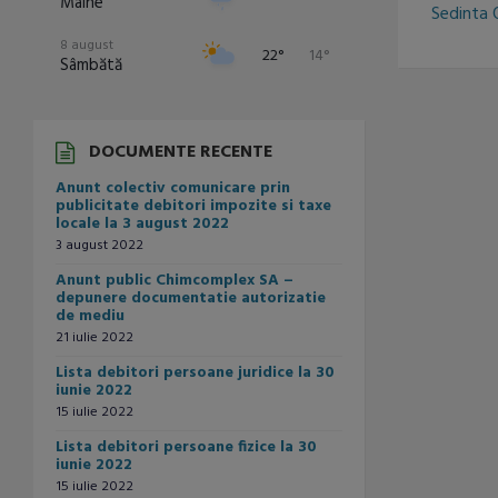
Mâine
Sedinta 
8 august
22°
14°
Sâmbătă
9 august
24°
14°
Duminică
DOCUMENTE RECENTE
10 august
28°
13°
Anunt colectiv comunicare prin
Luni
publicitate debitori impozite si taxe
locale la 3 august 2022
11 august
30°
15°
3 august 2022
Marți
Anunt public Chimcomplex SA –
12 august
depunere documentatie autorizatie
31°
18°
Miercuri
de mediu
21 iulie 2022
Lista debitori persoane juridice la 30
iunie 2022
15 iulie 2022
Lista debitori persoane fizice la 30
iunie 2022
15 iulie 2022