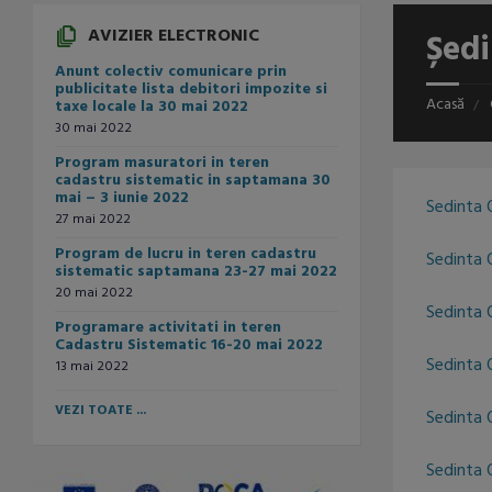
AVIZIER ELECTRONIC
Ședi
Anunt colectiv comunicare prin
publicitate lista debitori impozite si
Acasă
taxe locale la 30 mai 2022
30 mai 2022
Program masuratori in teren
cadastru sistematic in saptamana 30
mai – 3 iunie 2022
Sedinta 
27 mai 2022
Program de lucru in teren cadastru
Sedinta O
sistematic saptamana 23-27 mai 2022
20 mai 2022
Sedinta O
Programare activitati in teren
Cadastru Sistematic 16-20 mai 2022
Sedinta 
13 mai 2022
VEZI TOATE ...
Sedinta 
Sedinta 