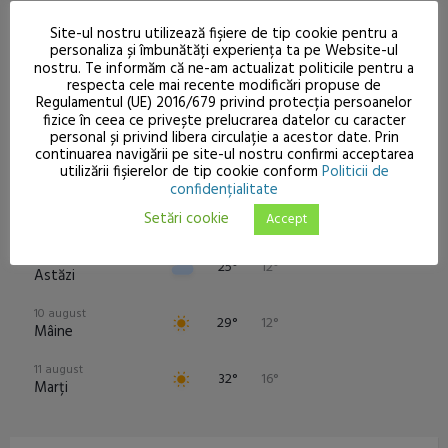
Site-ul nostru utilizează fişiere de tip cookie pentru a
personaliza și îmbunătăți experiența ta pe Website-ul
Tarcău
nostru. Te informăm că ne-am actualizat politicile pentru a
20°
respecta cele mai recente modificări propuse de
Regulamentul (UE) 2016/679 privind protecția persoanelor
Cer fragmentat
fizice în ceea ce privește prelucrarea datelor cu caracter
personal și privind libera circulație a acestor date. Prin
6.5 km/h
ACUM
09:00
12:00
15:00
18:00
21:00
00
continuarea navigării pe site-ul nostru confirmi acceptarea
utilizării fişierelor de tip cookie conform
Politicii de
1022
mb
confidențialitate
20°
20°
23°
24°
18°
14°
1
75
%
Setări cookie
Accept
9 august
25°
12°
Astăzi
10 august
29°
12°
Mâine
11 august
32°
16°
Marți
12 august
24°
13°
Miercuri