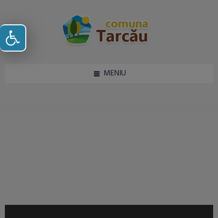
Deschide bara de unelte
MENIU