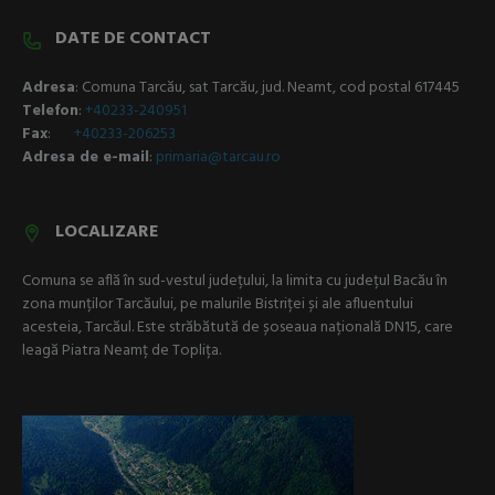
DATE DE CONTACT
Adresa
: Comuna Tarcău, sat Tarcău, jud. Neamt, cod postal 617445
Telefon
:
+40233-240951
Fax
:
+40233-206253
Adresa de e-mail
:
p
rimaria@tarcau.ro
LOCALIZARE
Comuna se află în sud-vestul județului, la limita cu județul Bacău în
zona munților Tarcăului, pe malurile Bistriței și ale afluentului
acesteia, Tarcăul. Este străbătută de șoseaua națională DN15, care
leagă Piatra Neamț de Toplița.