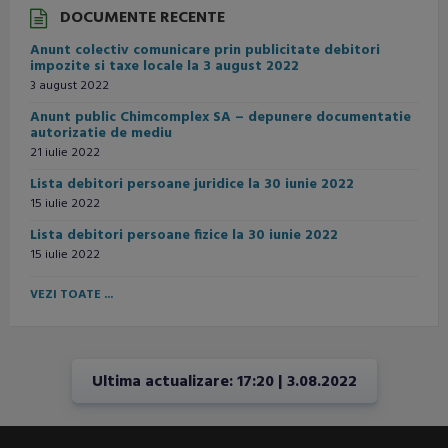
DOCUMENTE RECENTE
13 august
23°
11°
Anunt colectiv comunicare prin publicitate debitori
Joi
impozite si taxe locale la 3 august 2022
3 august 2022
14 august
23°
10°
Vineri
Anunt public Chimcomplex SA – depunere documentatie
autorizatie de mediu
15 august
21 iulie 2022
27°
11°
Sâmbătă
Lista debitori persoane juridice la 30 iunie 2022
15 iulie 2022
Lista debitori persoane fizice la 30 iunie 2022
15 iulie 2022
VEZI TOATE ...
Ultima actualizare: 17:20 | 3.08.2022