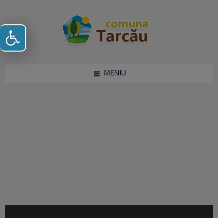
Deschide bara de unelte
MENIU