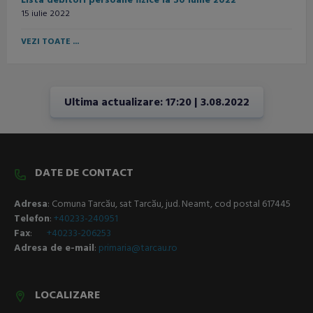
Lista debitori persoane fizice la 30 iunie 2022
15 iulie 2022
VEZI TOATE ...
Ultima actualizare: 17:20 | 3.08.2022
DATE DE CONTACT
Adresa
: Comuna Tarcău, sat Tarcău, jud. Neamt, cod postal 617445
Telefon
:
+40233-240951
Fax
:
+40233-206253
Adresa de e-mail
:
p
rimaria@tarcau.ro
LOCALIZARE