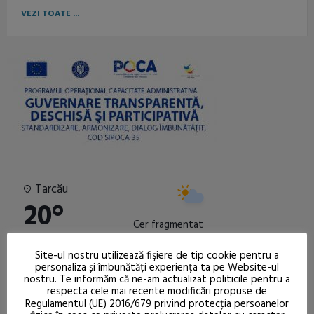
VEZI TOATE ...
Tarcău
20°
Cer fragmentat
Site-ul nostru utilizează fişiere de tip cookie pentru a
6.5 km/h
ACUM
09:00
12:00
15:00
18:00
21:00
00
personaliza și îmbunătăți experiența ta pe Website-ul
1022
mb
nostru. Te informăm că ne-am actualizat politicile pentru a
respecta cele mai recente modificări propuse de
20°
20°
23°
24°
18°
14°
1
75
%
Regulamentul (UE) 2016/679 privind protecția persoanelor