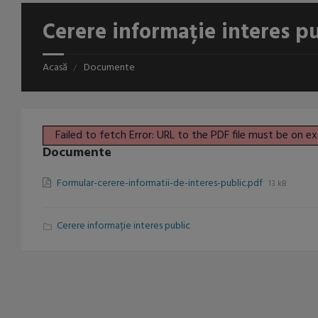
Cerere informație interes p
Acasă
Documente
Failed to fetch Error: URL to the PDF file must be on
Documente
Formular-cerere-informatii-de-interes-public.pdf
13 kB
C
Cerere informație interes public
a
t
e
g
o
r
i
e
s