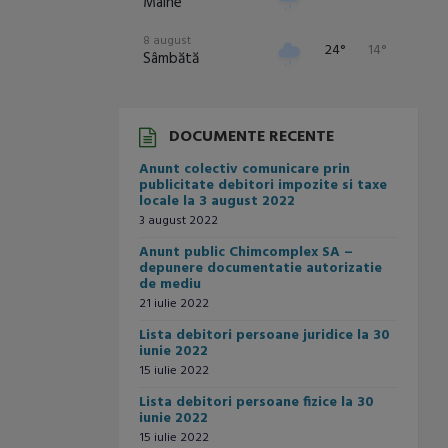
Mâine
8 august
24°
14°
Sâmbătă
9 august
23°
15°
Duminică
DOCUMENTE RECENTE
10 august
28°
13°
Anunt colectiv comunicare prin
Luni
publicitate debitori impozite si taxe
locale la 3 august 2022
11 august
29°
15°
3 august 2022
Marți
Anunt public Chimcomplex SA –
12 august
depunere documentatie autorizatie
27°
16°
Miercuri
de mediu
21 iulie 2022
Lista debitori persoane juridice la 30
iunie 2022
15 iulie 2022
Lista debitori persoane fizice la 30
iunie 2022
15 iulie 2022