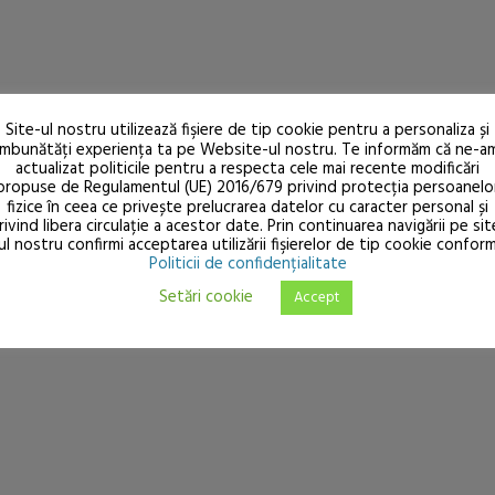
Site-ul nostru utilizează fişiere de tip cookie pentru a personaliza și
îmbunătăți experiența ta pe Website-ul nostru. Te informăm că ne-a
actualizat politicile pentru a respecta cele mai recente modificări
propuse de Regulamentul (UE) 2016/679 privind protecția persoanelo
fizice în ceea ce privește prelucrarea datelor cu caracter personal și
rivind libera circulație a acestor date. Prin continuarea navigării pe sit
ul nostru confirmi acceptarea utilizării fişierelor de tip cookie confor
Politicii de confidențialitate
Setări cookie
Accept