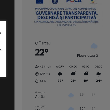
m
r
Tarcău
22°
e-
m
Ploaie ușoară
4.9 km/h
ACUM
00:00
03:00
06:00
0
1017
mb
22°
21°
19°
24°
63
%
6 august
32°
18°
Astăzi
7 august
30°
19°