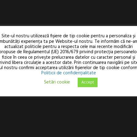
Site-ul nostru utilizează fişiere de tip cookie pentru a personaliza și
îmbunătăți experiența ta pe Website-ul nostru. Te informăm că ne-a
actualizat politicile pentru a respecta cele mai recente modificări
propuse de Regulamentul (UE) 2016/679 privind protecția persoanelo
fizice în ceea ce privește prelucrarea datelor cu caracter personal și
rivind libera circulație a acestor date. Prin continuarea navigării pe sit
ul nostru confirmi acceptarea utilizării fişierelor de tip cookie confor
Politicii de confidențialitate
Setări cookie
Accept