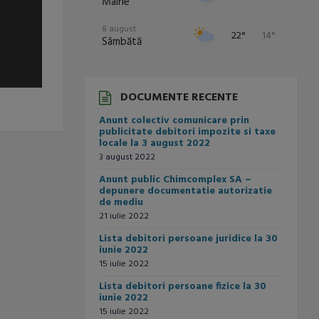
Mâine
8 august
22°
14°
Sâmbătă
9 august
24°
14°
Duminică
DOCUMENTE RECENTE
10 august
28°
13°
Anunt colectiv comunicare prin
Luni
publicitate debitori impozite si taxe
locale la 3 august 2022
11 august
30°
15°
3 august 2022
Marți
Anunt public Chimcomplex SA –
12 august
depunere documentatie autorizatie
31°
18°
Miercuri
de mediu
21 iulie 2022
Lista debitori persoane juridice la 30
iunie 2022
15 iulie 2022
Lista debitori persoane fizice la 30
iunie 2022
15 iulie 2022